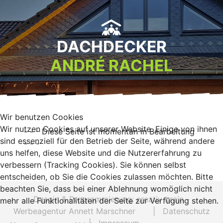
DACHDECKER
ANDRÉ RACHEL
Wir benutzen Cookies
Wir nutzen Cookies auf unserer Website. Einige von ihnen
- - - Diese Seite ist momentan in Bearbeitung
sind essenziell für den Betrieb der Seite, während andere
- - -
uns helfen, diese Website und die Nutzererfahrung zu
verbessern (Tracking Cookies). Sie können selbst
entscheiden, ob Sie die Cookies zulassen möchten. Bitte
beachten Sie, dass bei einer Ablehnung womöglich nicht
Desgin & Programmierung:
creativ brain -
mehr alle Funktionalitäten der Seite zur Verfügung stehen.
Werbeagentur Annett Marschner
|
Datenschutz